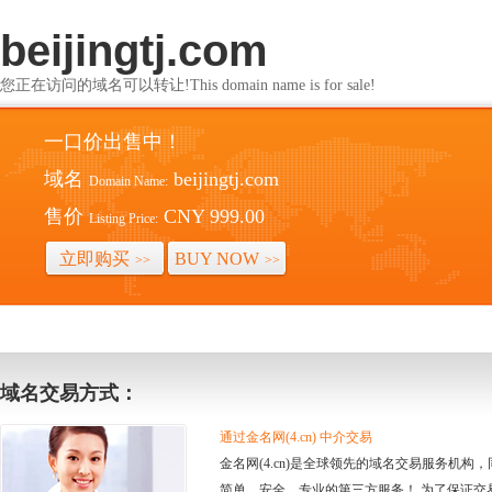
beijingtj.com
您正在访问的域名可以转让!This domain name is for sale!
一口价出售中！
域名
beijingtj.com
Domain Name:
售价
CNY 999.00
Listing Price:
立即购买
BUY NOW
>>
>>
域名交易方式：
通过金名网(4.cn) 中介交易
金名网(4.cn)是全球领先的域名交易服务机
简单、安全、专业的第三方服务！ 为了保证交