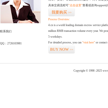
具体交易流程可
“点击这里”
查看或咨询support@
我要购买
>>
Process Overview:
4.cn is a world leading domain escrow service plat
million RMB transaction volume every year. We promi
联系我们
5 workdays.
For detailed process, you can
“visit here”
or contact
QQ：2726103981
BUY NOW
>>
Copyright © 1998 -2025 www.